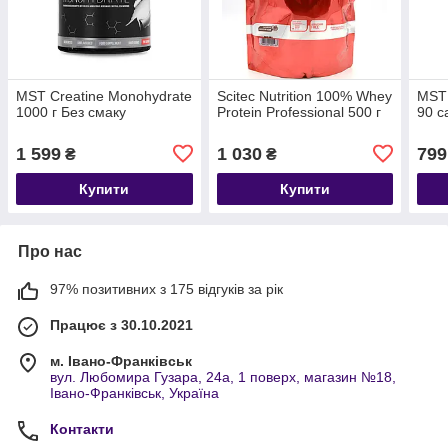
MST Creatine Monohydrate
Scitec Nutrition 100% Whey
MST 
1000 г Без смаку
Protein Professional 500 г
90 c
1 599
1 030
799
₴
₴
Купити
Купити
Про нас
97% позитивних з 175 відгуків за рік
Працює з 30.10.2021
м. Івано-Франківськ
вул. Любомира Гузара, 24а, 1 поверх, магазин №18,
Івано-Франківськ, Україна
Контакти