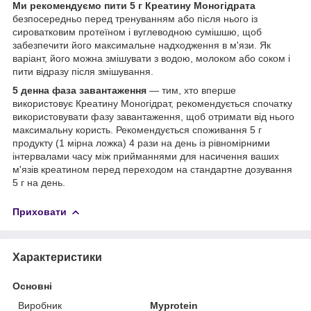
Ми рекомендуємо пити 5 г Креатину Моногідрата
безпосередньо перед тренуванням або після нього із
сироватковим
протеїном і вуглеводною сумішшю, щоб
забезпечити його максимальне надходження в м'язи. Як
варіант, його можна змішувати з водою, молоком або соком і
пити відразу після змішування.
5 денна фаза завантаження
— тим, хто вперше
використовує Креатину Моногідрат, рекомендується спочатку
використовувати фазу завантаження, щоб отримати від нього
максимальну користь. Рекомендується споживання 5 г
продукту (1 мірна ложка) 4 рази на день із рівномірними
інтервалами часу між прийманнями для насичення ваших
м'язів креатином перед переходом на стандартне дозування
5 г на день.
Приховати
Характеристики
Основні
Виробник
Myprotein