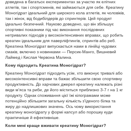
доведена в багатьох експериментах за участю як елітних
атлетів, так і спортсменів, які займаються для себе. Креатину
Моногідрат ідеальний для широкого кола атлетів, як чоловіків,
так і жінок, від бодибілдерів до спринтерів. Цей продукт
ідеально безпечний. Науково доведено, що він збільшує
спортивні показники під час виконання послідовних
нетривалих підходів у високоінтенсивних вправах, що робить
креатин ідеальним для паверліфтингів, спринтів або реб.
Креатина Моногідрат випускається нами в лінійці чудових
смаків, включно з новинками — Персик-Манго, Вишневий
Лаймед і Кислая Червона Малина.
Кому підходить Креатина Моногідрат?
Креатину Моногідрат підходить усім, хто виконує тривалі або
високоінтенсивні вправи та бажає збільшити свою спортивну
продуктивність. До харчових джерел креатину належать різні
види м'яса та риби, де його міститься приблизно 3-7 г на 1 кг
продукту. Однак споживання цієї їжі кілограмами може
потенційно збільшити загальну кількість з'їденого білка та
жиру до надлишкових значень. Ось чому використання
креатину моногідрату у формі капсул або порошку куди
практичніше й ефективніше.
Коли мені краще вживати креатину Моногідрат?