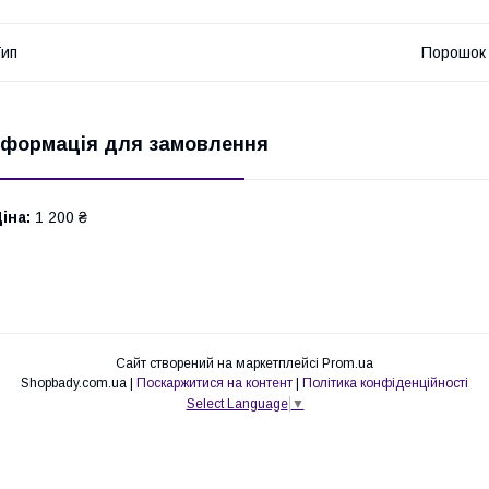
ип
Порошок
нформація для замовлення
іна:
1 200 ₴
Сайт створений на маркетплейсі
Prom.ua
Shopbady.com.ua |
Поскаржитися на контент
|
Політика конфіденційності
Select Language
▼