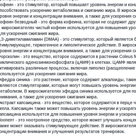
офеин - это стимулятор, который повышает уровень энергии и ко
пособствовать ускорению метаболизма и сжиганию жира. В жирос
ровня энергии и концентрации внимания, а также для ускорения с
офеин безводный - это форма кофеина, которая не содержит друг
 жиросжигателях чистый кофеин используется для повышения уров
ля ускорения сжигания жира.
,3-диметиламиламин (DMAA) - это стимулятор, который является 
тимулирующее, термогенное и липолитическое действие. В жиро
ровня энергии и концентрации внимания, а также для ускорения с
орсколин - это вещество, которое содержится в растении Coleus f
иклического аденозинмонофосфата (цАМФ) в клетках. ЦАМФ являе
ктивировать различные процессы, включая липолиз (расщепление
спользуется для ускорения сжигания жира.
федра синика - это растение, которое содержит алкалоиды, так
вляются стимуляторами, которые могут повышать уровень энергии
етаболизм. В жиросжигателях эфедра синика используется для п
нимания, а также для ускорения сжигания жира.
кстракт капсаицина - это вещество, которое содержится в перце
епла. Капсаицин также может повышать уровень энергии и ускорят
апсаицина используется для повышения уровня энергии и ускорен
оопепт - это ноотропное средство, которое может улучшать конц
акже может оказывать стимулирующее действие. В жиросжигателя
онцентрации внимания и улучшения результатов тренировок.