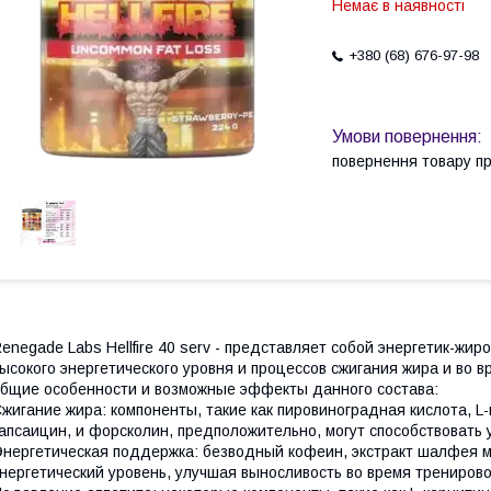
Немає в наявності
+380 (68) 676-97-98
повернення товару п
enegade Labs Hellfire 40 serv - представляет собой энергетик-ж
ысокого энергетического уровня и процессов сжигания жира и во 
бщие особенности и возможные эффекты данного состава:
жигание жира: компоненты, такие как пировиноградная кислота, L
апсаицин, и форсколин, предположительно, могут способствовать
нергетическая поддержка: безводный кофеин, экстракт шалфея м
нергетический уровень, улучшая выносливость во время тренирово