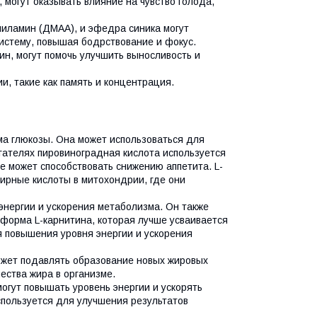
 могут оказывать влияние на чувство голода,
иламин (ДМАА), и эфедра синика могут
истему, повышая бодрствование и фокус.
ин, могут помочь улучшить выносливость и
, такие как память и концентрация.
ма глюкозы. Она может использоваться для
гателях пировиноградная кислота используется
е может способствовать снижению аппетита. L-
жирные кислоты в митохондрии, где они
энергии и ускорения метаболизма. Он также
 форма L-карнитина, которая лучше усваивается
я повышения уровня энергии и ускорения
ожет подавлять образование новых жировых
ества жира в организме.
гут повышать уровень энергии и ускорять
пользуется для улучшения результатов