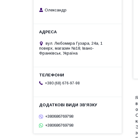
Олександр
вул. Любомира Гузара, 24а, 1
поверх, магазин №18, Івано-
Франківськ, Україна
+380 (68) 676-97-98
R
в
о
С
+380686769798
к
+380686769798
Э
э