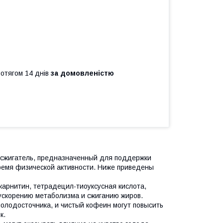
ротягом 14 днів
за домовленістю
иросжигатель, предназначенный для поддержки
время физической активности. Ниже приведены
-карнитин, тетрадецил-тиоуксусная кислота,
 ускорению метаболизма и сжиганию жиров.
олодосточника, и чистый кофеин могут повысить
к.