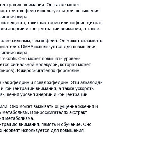
нцентрацию внимания. Он также может
жигателях кофеин используется для повышения
жигания жира.
их веществ, таких как танин или кофеин-цитрат.
ня энергии и концентрации внимания, а также
более сильным, чем кофеин. Он может оказывать
сжигателях DMBA используется для повышения
жигания жира.
orskohlii. Оно может повышать уровень
тся сигнальной молекулой, которая может
 жиров). В жиросжигателях форсколин
ие как эфедрин и псевдоэфедрин. Эти алкалоиды
 и концентрации внимания, а также ускорять
овышения уровня энергии и концентрации
 чили. Оно может вызывать ощущение жжения и
ь метаболизм. В жиросжигателях экстракт
ия метаболизма.
ентрацию внимания, память и обучение. Оно
х ноопепт используется для повышения