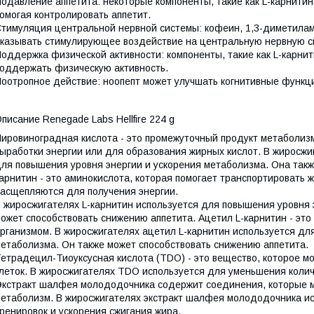
одавление аппетита: некоторые компоненты, такие как L-карнитин,
омогая контролировать аппетит.
тимуляция центральной нервной системы: кофеин, 1,3-диметилам
казывать стимулирующее воздействие на центральную нервную с
оддержка физической активности: компоненты, такие как L-карнит
оддержать физическую активность.
оотропное действие: ноопепт может улучшать когнитивные функции
писание Renegade Labs Hellfire 224 g
ировиноградная кислота - это промежуточный продукт метаболиз
ыработки энергии или для образования жирных кислот. В жиросжи
ля повышения уровня энергии и ускорения метаболизма. Она такж
арнитин - это аминокислота, которая помогает транспортировать 
асщепляются для получения энергии.
 жиросжигателях L-карнитин используется для повышения уровня 
ожет способствовать снижению аппетита. Ацетил L-карнитин - это
рганизмом. В жиросжигателях ацетил L-карнитин используется дл
етаболизма. Он также может способствовать снижению аппетита.
етрадецил-Тиоуксусная кислота (TDO) - это вещество, которое м
леток. В жиросжигателях TDO используется для уменьшения колич
кстракт шалфея молододочника содержит соединения, которые мо
етаболизм. В жиросжигателях экстракт шалфея молододочника ис
ренировок и ускорения сжигания жира.