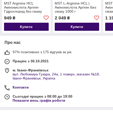
MST Arginine HCL
MST L-Arginine HCL |
MST 
Амінокислота Аргінін
Амінокислота Аргінін Без
Амін
Гідрохлорид без смаку
смаку 1000 г
смак
300 грамів
949
2 049
1 1
₴
₴
Купити
Купити
Про нас
97% позитивних з 175 відгуків за рік
Працює з 30.10.2021
м. Івано-Франківськ
вул. Любомира Гузара, 24а, 1 поверх, магазин №18,
Івано-Франківськ, Україна
Контакти
Сьогодні працює з 08:00 до 19:00
Показати весь графік роботи