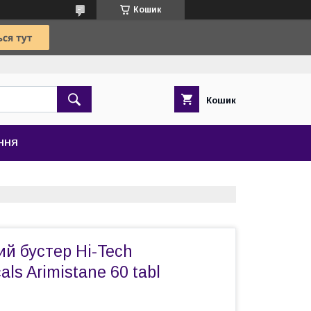
Кошик
Кошик
ЕННЯ
й бустер Hi-Tech
ls Arimistane 60 tabl