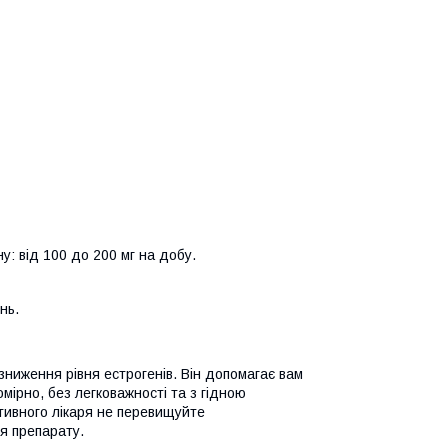
: від 100 до 200 мг на добу.
нь.
ниження рівня естрогенів. Він допомагає вам
мірно, без легковажності та з гідною
тивного лікаря не перевищуйте
ня препарату.