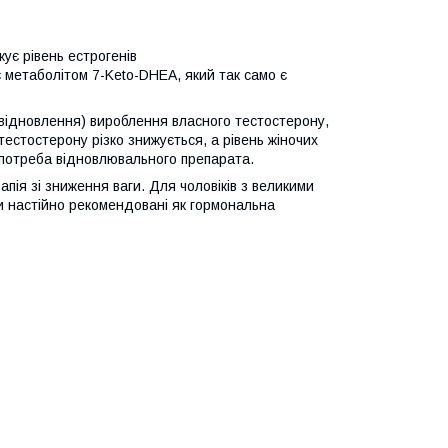
жує рівень естрогенів
є метаболітом 7-Keto-DHEA, який так само є
відновлення) вироблення власного тестостерону,
тестостерону різко знижується, а рівень жіночих
ає потреба відновлювального препарата.
ія зі зниження ваги. Для чоловіків з великими
зи настійно рекомендовані як гормональна