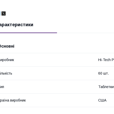
арактеристики
Основні
иробник
Hi-Tech P
ількість
60 шт.
ип
Таблетки
раїна виробник
США