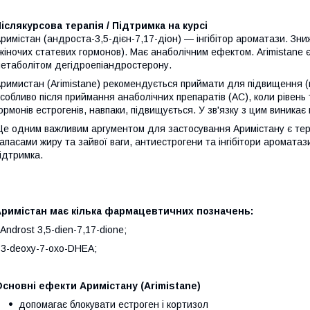
іслякурсова терапія / Підтримка на курсі
римістан (андроста-3,5-дієн-7,17-діон) — інгібітор ароматази. Зни
жіночих статевих гормонов). Має анаболічним ефектом. Arimistane 
етаболітом дегідроепіандростерону.
римистан (Arimistane) рекомендується приймати для підвищення (
собливо після приймання анаболічних препаратів (АС), коли рівень 
ормонів естрогенів, навпаки, підвищується. У зв'язку з цим виник
е одним важливим аргументом для застосування Аримістану є терап
апасами жиру та зайвої ваги, антиестрогени та інгібітори аромата
ідтримка.
Аримістан має кілька фармацевтичних позначень:
 Androst 3,5-dien-7,17-dione;
 3-deoxy-7-oxo-DHEA;
сновні ефекти Аримістану (Arimistane)
допомагає блокувати естроген і кортизол