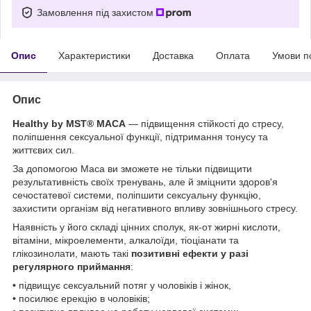
Замовлення під захистом
Опис
Характеристики
Доставка
Оплата
Умови п
Опис
Healthy by MST® MACA
— підвищення стійкості до стресу,
поліпшення сексуальної функції, підтримання тонусу та
життєвих сил.
За допомогою Maca ви зможете не тільки підвищити
результативність своїх тренувань, але й зміцнити здоров'я
сечостатевої системи, поліпшити сексуальну функцію,
захистити організм від негативного впливу зовнішнього стресу.
Наявність у його складі цінних сполук, як-от жирні кислоти,
вітаміни, мікроелементи, алкалоїди, тіоціанати та
глікозинолати, мають такі
позитивні ефекти у разі
регулярного приймання
:
• підвищує сексуальний потяг у чоловіків і жінок,
• посилює ерекцію в чоловіків;