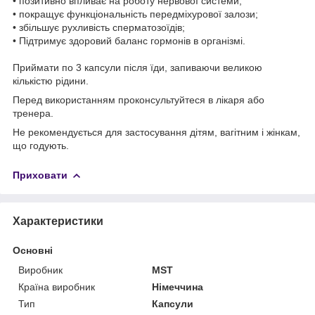
• позитивно впливає на роботу нервової системи;
• покращує функціональність передміхурової залози;
• збільшує рухливість сперматозоїдів;
• Підтримує здоровий баланс гормонів в організмі.
Приймати по 3 капсули після їди, запиваючи великою
кількістю рідини.
Перед використанням проконсультуйтеся в лікаря або
тренера.
Не рекомендується для застосування дітям, вагітним і жінкам,
що годують.
Приховати
Характеристики
Основні
Виробник
MST
Країна виробник
Німеччина
Тип
Капсули