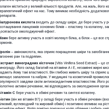
олаген міститься у великій кількості продуктів. Але, на жаль, його
ерапевтичний ефект на нас. Тому виникає необхідність додатковог
репаратів.
іалуронова кислота
входить до складу шкіри, де бере участь у р
озташування ланцюжків основних білків – еластину та колагену, за
осягається омолоджуючий ефект.
ізин
бере активну участь в освіті молекул білка, а білок – це все с
ормонів.
Пролін
– амінокислота, яка сприяє покращенню шкіри та запобіганн
агоєнню ран та подряпин.
кстракт виноградних кісточок
(Vitis Vinifera Seed Extract) – це
инограду. Його склад багатий на вітаміни А і Е, незамінні жирні кисл
адають йому такі властивості. Він глибоко живить шкіру та сприяє
меншує запалення та набряк. У медицині та косметичній промисло
опулярності завдяки своїм антиоксидантним властивостям. Його рол
іологічно активні речовини, які відповідають за омолодження орган
ітамін С
бере участь в обміні речовин та синтезі колагену.
Біотин
(він же вітамін B7) у складі бере участь в обміні речовин (
ілковий, вуглеводний та жировий обмін) і позитивно впливає на ріст 
нтиейдж-ефект. Biotin помітно покращує колір обличчя і робить шк