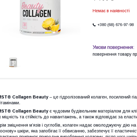
Немає в наявності
+380 (68) 676-97-98
повернення товару п
MST® Collagen Beauty
– це гідролізований колаген, посилений г
ітамінами.
MST® Collagen Beauty
є чудовим будівельним матеріалом для кліти
х міцність та стійкість до навантажень, а також відповідає за еласти
рім зміцнення м’язів і суглобів, колаген надає омолоджуючу дію н
основу» шкіри, яка запобігає її обвисанню, забезпечує її еластичніст
рактично припиняє природне вироблення колагену, після чого шкірні