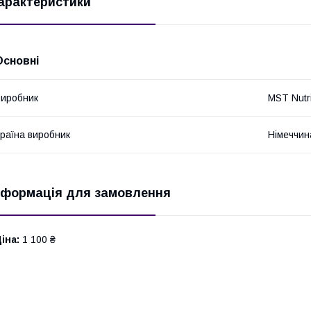
арактеристики
Основні
иробник
MST Nutri
раїна виробник
Німеччин
нформація для замовлення
іна:
1 100 ₴