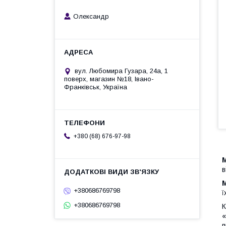
Олександр
вул. Любомира Гузара, 24а, 1
поверх, магазин №18, Івано-
Франківськ, Україна
+380 (68) 676-97-98
в
+380686769798
ї
+380686769798
К
«
п