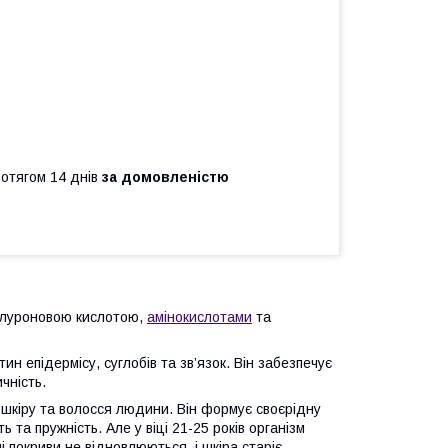
ротягом 14 днів
за домовленістю
іалуроновою кислотою,
амінокислотами
та
н епідермісу, суглобів та зв’язок. Він забезпечує
чність.
а шкіру та волосся людини. Він формує своєрідну
ь та пружність. Але у віці 21-25 років організм
 покриви не відновлюються, і шкіра старіє.