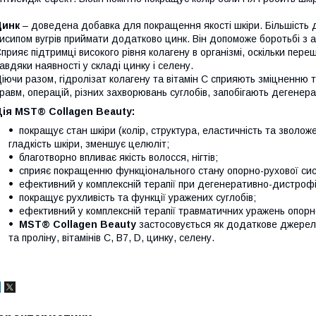
Цинк
– доведена добавка для покращення якості шкіри. Більшість 
исипом вугрів приймати додатково цинк. Він допоможе боротьбі з ак
прияє підтримці високого рівня колагену в організмі, оскільки пе
авдяки наявності у складі цинку і селену.
іючи разом, гідролізат колагену та вітамін С сприяють зміцненню 
равм, операцій, різних захворювань суглобів, запобігають дегенер
ія MST® Collagen Beauty:
покращує стан шкіри (колір, структура, еластичність та зволо
гладкість шкіри, зменшує целюліт;
благотворно впливає якість волосся, нігтів;
сприяє покращенню функціонального стану опорно-рухової си
ефективний у комплексній терапії при дегенеративно-дистроф
покращує рухливість та функції уражених суглобів;
ефективний у комплексній терапії травматичних уражень опорн
MST® Collagen Beauty
застосовується як додаткове джерело 
та проліну, вітамінів С, В7, D, цинку, селену.