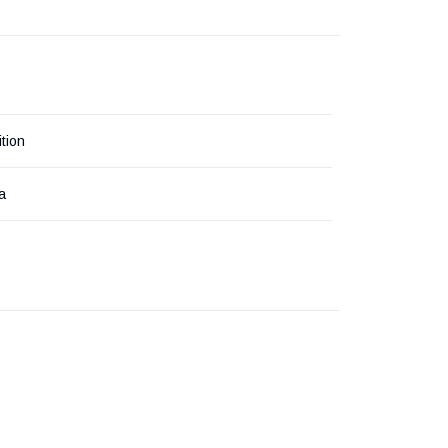
tion
а