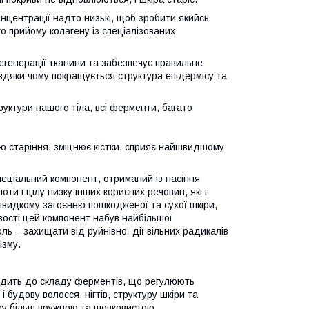
 концентрації надто низькі, щоб зробити якийсь
о прийому колагену із спеціалізованих
егенерації тканини та забезпечує правильне
вдяки чому покращується структура епідермісу та
труктури нашого тіла, всі ферменти, багато
ю старіння, зміцнює кістки, сприяє найшвидшому
 спеціальний компонент, отриманий із насіння
оти і цілу низку інших корисних речовин, які і
 швидкому загоєнню пошкодженої та сухої шкіри,
вості цей компонент набув найбільшої
ь – захищати від руйнівної дії вільних радикалів
ізму.
входить до складу ферментів, що регулюють
і будову волосся, нігтів, структуру шкіри та
іру більш пружною та шовковистою.