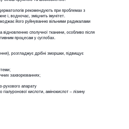
дерматологів рекомендують при проблемах з
не і, водночас, зміцнить імунітет.
решкоджає його руйнуванню вільними радикалами
та відновленню сполучної тканини, особливо після
ативним процесам у суглобах.
ження), розгладжує дрібні зморшки, підвищує
стеми;
ічних захворюваннях;
о-рухового апарату
гіалуронової кислоти, амінокислот – лізину