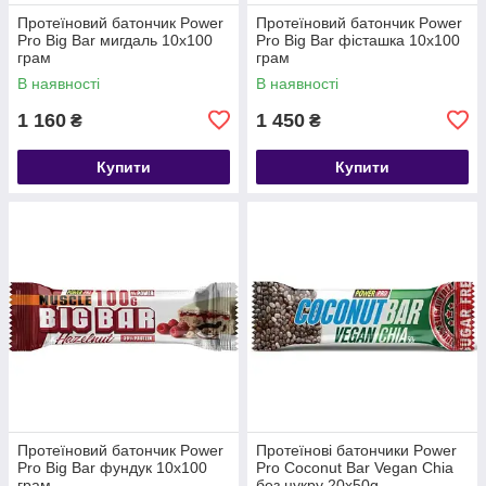
Протеїновий батончик Power
Протеїновий батончик Power
Pro Big Bar мигдаль 10х100
Pro Big Bar фісташка 10х100
грам
грам
В наявності
В наявності
1 160
1 450
₴
₴
Купити
Купити
Протеїновий батончик Power
Протеїнові батончики Power
Pro Big Bar фундук 10х100
Pro Сoconut Bar Vegan Chia
грам
без цукру 20x50g