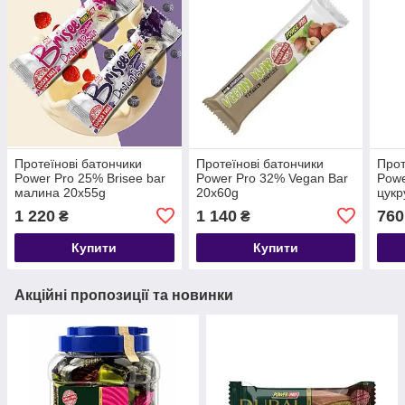
Протеїнові батончики
Протеїнові батончики
Прот
Power Pro 25% Brisee bar
Power Pro 32% Vegan Bar
Powe
малина 20x55g
20x60g
цукр
1 220
1 140
760
₴
₴
Купити
Купити
Акційні пропозиції та новинки