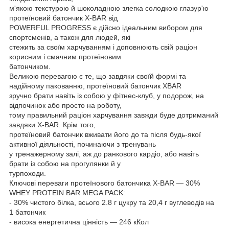
м'якою текстурою й шоколадною злегка солодкою глазур'ю
протеїновий батончик X-BAR від
POWERFUL PROGRESS є дійсно ідеальним вибором для
спортсменів, а також для людей, які
стежить за своїм харчуванням і доповнюють свій раціон
корисним і смачним протеїновим
батончиком.
Великою перевагою є те, що завдяки своїй формі та
надійному пакованню, протеїновий батончик XBAR
зручно брати навіть із собою у фітнес-клуб, у подорож, на
відпочинок або просто на роботу,
тому правильний раціон харчування завжди буде дотриманий
завдяки X-BAR. Крім того,
протеїновий батончик вживати його до та після будь-якої
активної діяльності, починаючи з тренувань
у тренажерному залі, аж до ранкового кардіо, або навіть
брати із собою на прогулянки й у
турпоходи.
Ключові переваги протеїнового батончика X-BAR — 30%
WHEY PROTEIN BAR MEGA PACK:
- 30% чистого білка, всього 2.8 г цукру та 20,4 г вуглеводів на
1 батончик
- висока енергетична цінність — 246 кКол