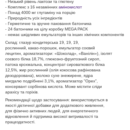
- Низький рівень лактози та глютену
- Комплекс з 16 незамінних
амінокислот
- Понад 4000 мг глутаміну на порцію
- Природність усіх інгредієнтів
- Герметичне та зручне паковання батончика
- 24 батончики на цілу коробку MEGA PACK
- немає шкідливих емульгаторів та інших хімічних компонентів
Склад: глазур кондитерська 19, 19, 19,
рослинний, какао-порошок, емульгатор соєвий
лецитин, ароматизатори: «Шоколад», «Ванілін»), ізолят
соєвого білка 18,7%, глюкозно-фруктозний сироп,
патока крохмальна, концентрат сироваткового білка
12,5%, жир рослинний (олія кокосова рафінована
дезодорована), молоко сухе знежирене, ядра
мигдалю подрібнені 3,1%, ароматизатор "Орех",
консервант сорбінова кислота. Може містити сліди
арахісу та горіхів.
Рекомендації щодо застосування: використовується в
якості дієтичної добавки для додаткового живлення,
для фізично активних людей, для енергетичного
відновлення й підтримка високої витривалості та
працездатності.