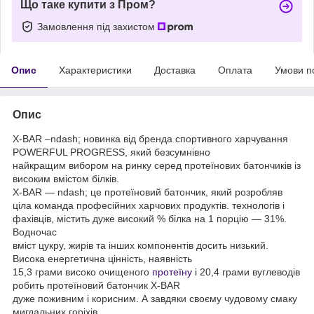
Що таке купити з Пром?
Замовлення під захистом
Опис
Характеристики
Доставка
Оплата
Умови п
Опис
X-BAR –ndash; новинка від бренда спортивного харчування
POWERFUL PROGRESS, який безсумнівно
найкращим вибором на ринку серед протеїнових батончиків із
високим вмістом білків.
X-BAR — ndash; це протеїновий батончик, який розробляв
ціла команда професійних харчових продуктів. технологів і
фахівців, містить дуже високий % білка на 1 порцію — 31%.
Водночас
вміст цукру, жирів та інших компонентів досить низький.
Висока енергетична цінність, наявність
15,3 грами високо очищеного
протеїну
і 20,4 грами вуглеводів
робить протеїновий батончик X-BAR
дуже поживним і корисним. А завдяки своєму чудовому смаку
мигдальних горіхів,