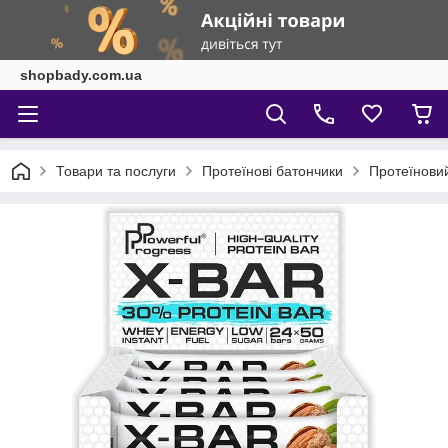
shopbady.com.ua
Товари та послуги
Протеїнові батончики
Протеїнови