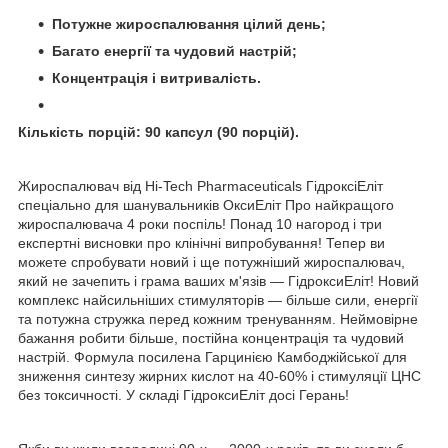
Потужне жироспалювання цілий день;
Багато енергії та чудовий настрій;
Концентрація і витривалість.
Кількість порцій: 90 капсул (90 порцій).
Жироспалювач від Hi-Tech Pharmaceuticals ГідроксіЕліт
спеціально для шанувальників ОксиЕліт Про найкращого
жироспалювача 4 роки поспіль! Понад 10 нагород і три
експертні висновки про клінічні випробування! Тепер ви
можете спробувати новий і ще потужніший жироспалювач,
який не зачепить і грама ваших м'язів — ГідроксиЕліт! Новий
комплекс найсильніших стимуляторів — більше сили, енергії
та потужна стружка перед кожним тренуванням. Неймовірне
бажання робити більше, постійна концентрація та чудовий
настрій. Формула посилена Гарцинією Камбоджійської для
зниження синтезу жирних кислот на 40-60% і стимуляції ЦНС
без токсичності. У складі ГідроксиЕліт досі Герань!