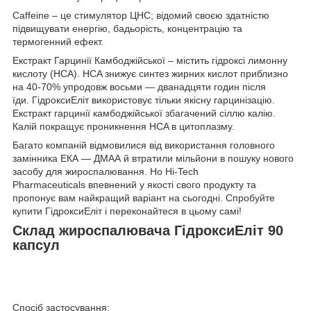
Caffeine – це стимулятор ЦНС; відомий своєю здатністю
підвищувати енергію, бадьорість, концентрацію та
термогенний ефект.
Екстракт Гарцинії Камбоджійської – містить гідроксі лимонну
кислоту (HCA). HCA знижує синтез жирних кислот приблизно
на 40-70% упродовж восьми — дванадцяти годин після
їди. ГідроксиЕліт використовує тільки якісну гарцинізацію.
Екстракт гарцинії камбоджійської збагачений сіллю калію.
Калій покращує проникнення HCA в цитоплазму.
Багато компаній відмовилися від використання головного
замінника ЕКА — ДМАА й втратили мільйони в пошуку нового
засобу для жироспалювання. Но Hi-Tech
Pharmaceuticals впевнений у якості свого продукту та
пропонує вам найкращий варіант на сьогодні. Спробуйте
купити ГідроксиЕліт і переконайтеся в цьому самі!
Склад жироспалювача ГідроксиЕліт 90
капсул
Спосіб застосування: