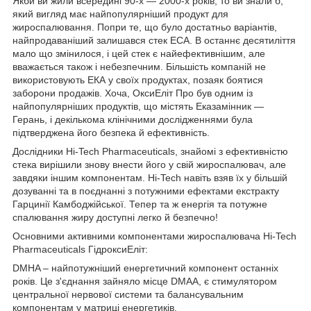
Якби ви жили всередині 90-х — 2000-х років, то ви знали б,
який вигляд має найпопулярніший продукт для
жироспалювання. Попри те, що було достатньо варіантів,
найпродаваніший залишався стек ECA. В останнє десятиліття
мало що змінилося, і цей стек є найефективнішим, але
вважається також і небезпечним. Більшість компаній не
використовують ЕКА у своїх продуктах, позаяк боятися
заборони продажів. Хоча, ОксиЕліт Про був одним із
найпопулярніших продуктів, що містять Еказамінник —
Герань, і декількома клінічними дослідженнями була
підтверджена його безпека й ефективність.
Дослідники Hi-Tech Pharmaceuticals, знайомі з ефективністю
стека вирішили знову внести його у свій жироспалювач, але
завдяки іншим компонентам. Hi-Tech навіть взяв їх у більшій
дозуванні та в поєднанні з потужними ефектами екстракту
Гарцинії Камбоджійської. Тепер та ж енергія та потужне
спалювання жиру доступні легко й безпечно!
Основними активними компонентами жироспалювача Hi-Tech
Pharmaceuticals ГідроксиЕліт:
DMHA – найпотужніший енергетичний компонент останніх
років. Це з'єднання зайняло місце DMAA, є стимулятором
центральної нервової системи та балансувальним
компонентам у матриці енергетиків.