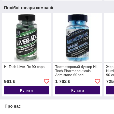
Подібні товари компанії
Hi-Tech Liver-Rx 90 caps
Тестостеровий бустер Hi-
Жиро
Tech Pharmaceuticals
Nutr
Arimistane 60 tabl
90 c
961
1 762
725
₴
₴
Купити
Купити
Про нас