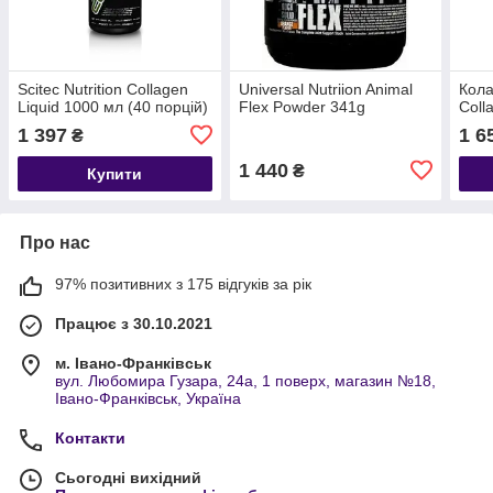
Scitec Nutrition Collagen
Universal Nutriion Animal
Кола
Liquid 1000 мл (40 порцій)
Flex Powder 341g
Coll
1 397
1 6
₴
1 440
₴
Купити
Про нас
97% позитивних з 175 відгуків за рік
Працює з 30.10.2021
м. Івано-Франківськ
вул. Любомира Гузара, 24а, 1 поверх, магазин №18,
Івано-Франківськ, Україна
Контакти
Сьогодні вихідний