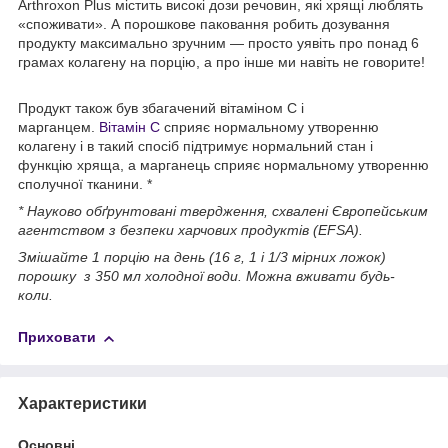
Arthroxon Plus містить високі дози речовин, які хрящі люблять
«споживати». А порошкове паковання робить дозування
продукту максимально зручним — просто уявіть про понад 6
грамах колагену на порцію, а про інше ми навіть не говорите!
Продукт також був збагачений вітаміном С і
марганцем.
Вітамін С
сприяє нормальному утворенню
колагену і в такий спосіб підтримує нормальний стан і
функцію хряща, а марганець сприяє нормальному утворенню
сполучної тканини. *
* Науково обґрунтовані твердження, схвалені Європейським
агентством з безпеки харчових продуктів (EFSA).
Змішайте 1 порцію на день (16 г, 1 і 1/3 мірних ложок)
порошку з 350 мл холодної води. Можна вживати будь-
коли.
Приховати
Характеристики
Основні