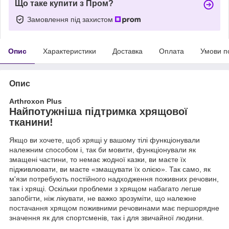
Що таке купити з Пром?
Замовлення під захистом
Опис
Характеристики
Доставка
Оплата
Умови п
Опис
Arthroxon Plus
Найпотужніша підтримка хрящової
тканини!
Якщо ви хочете, щоб хрящі у вашому тілі функціонували
належним способом і, так би мовити, функціонували як
змащені частини, то немає жодної казки, ви маєте їх
підживлювати, ви маєте «змащувати їх олією». Так само, як
м'язи потребують постійного надходження поживних речовин,
так і хрящі. Оскільки проблеми з хрящом набагато легше
запобігти, ніж лікувати, не важко зрозуміти, що належне
постачання хрящом поживними речовинами має першорядне
значення як для спортсменів, так і для звичайної людини.