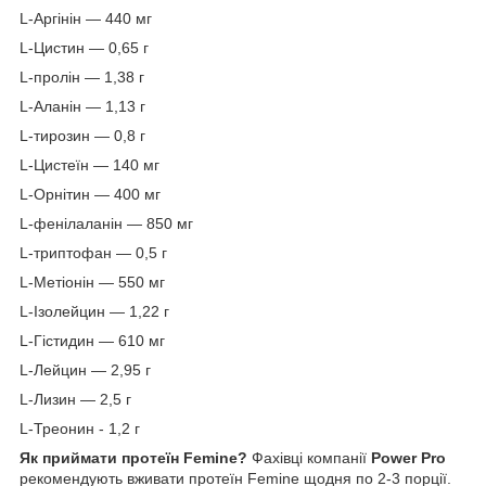
L-Аргінін — 440 мг
L-Цистин — 0,65 г
L-пролін — 1,38 г
L-Аланін — 1,13 г
L-тирозин — 0,8 г
L-Цистеїн — 140 мг
L-Орнітин — 400 мг
L-фенілаланін — 850 мг
L-триптофан — 0,5 г
L-Метіонін — 550 мг
L-Ізолейцин — 1,22 г
L-Гістидин — 610 мг
L-Лейцин — 2,95 г
L-Лизин — 2,5 г
L-Треонин - 1,2 г
Як приймати протеїн Femine?
Фахівці компанії
Power Pro
рекомендують вживати протеїн Femine щодня по 2-3 порції.