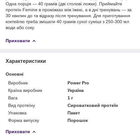
Одна порція — 40 грамів (дві столові ложки). Приймайте
протеїн Femine в проміжках між їжею, а в дні тренувань — за
30 хвилин до та відразу після тренування. Для приготування
коктейлю треба змішати 40 грамів сухої суміші з 250-300 мл
води або соку.
Приховати
Характеристики
Основні
Виробник
Power Pro
Країна виробник
Україна
Вага
1 г
Вид протеїну
Сироватковий протеїн
Упаковка
Пакет
Форма випуску
Порошок
Приховати