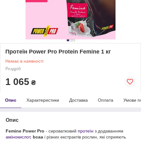
Протеїн Power Pro Protein Femine 1 кг
Немає в наявності
Роздріб
1 065
₴
Опис
Характеристики
Доставка
Оплата
Умови п
Опис
Femine Power Pro
- сироватковий
протеїн
з додаванням
амінокислот
,
bcaa
і різних екстрактів рослин, які сприяють