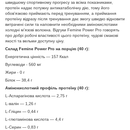
швидшому спортивному прогресу за всіма показниками,
протеїн надає потужну антикатаболічну дію, тому його
обов'язково приймають перед тренуванням, а приймання
протеїну відразу після тренування дає змогу швидко відновити
витрачені сили та наповнити необхідними амінокислотами
холодні м'язові волокна. Відгуки Femine Power Pro говорять
про добрі робочі властивості цього протеїну, чудові смакові
якості та вельми доступну ціну.
Склад Femine Power Pro на порцію (40 г):
Енергетична цінність — 157 Ккал
Вуглеводи - 560 мг
Жири - 0 г
Білок — 38,4 г
Амінокислотний профіль протеїну (40 г):
L-Аспарагінова кислота — 2,75 г
L-валін — 1,26 г
L-Гліцин — 0,44 г
L-глютамінова кислота — 4,4 г
L-Серин — 0,83 г