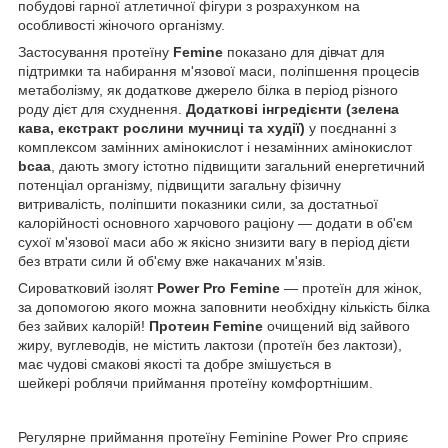
побудові гарної атлетичної фігури з розрахунком на
особливості жіночого організму.
Застосування протеїну
Femine
показано для дівчат для
підтримки та набирання м'язової маси, поліпшення процесів
метаболізму, як додаткове джерело білка в період різного
роду дієт для схуднення.
Додаткові інгредієнти (зелена
кава, екстракт рослини мучниці та худії)
у поєднанні з
комплексом замінних амінокислот і незамінних амінокислот
bcaa
, дають змогу істотно підвищити загальний енергетичний
потенціал організму, підвищити загальну фізичну
витривалість, поліпшити показники сили, за достатньої
калорійності основного харчового раціону — додати в об'єм
сухої м'язової маси або ж якісно знизити вагу в період дієти
без втрати сили й об'єму вже накачаних м'язів.
Сироватковий ізолят
Power Pro Femine
— протеїн для жінок,
за допомогою якого можна заповнити необхідну кількість білка
без зайвих калорій!
Протеин Femine
очищений від зайвого
жиру, вуглеводів, не містить лактози (протеїн без лактози),
має чудові смакові якості та добре змішується в
шейкері роблячи приймання протеїну комфортнішим.
Регулярне приймання протеїну Feminine Power Pro сприяє