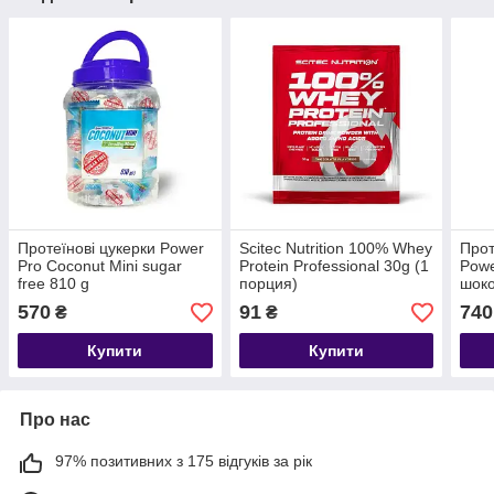
Протеїнові цукерки Power
Scitec Nutrition 100% Whey
Прот
Pro Coconut Mini sugar
Protein Professional 30g (1
Powe
free 810 g
порция)
шок
570
91
740
₴
₴
Купити
Купити
Про нас
97% позитивних з 175 відгуків за рік