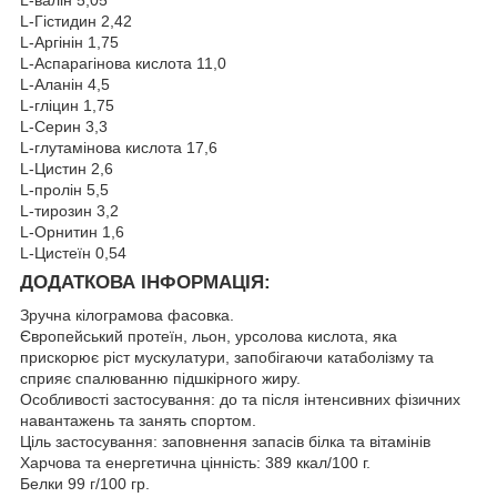
L-Гістидин 2,42
L-Аргінін 1,75
L-Аспарагінова кислота 11,0
L-Аланін 4,5
L-гліцин 1,75
L-Серин 3,3
L-глутамінова кислота 17,6
L-Цистин 2,6
L-пролін 5,5
L-тирозин 3,2
L-Орнитин 1,6
L-Цистеїн 0,54
ДОДАТКОВА ІНФОРМАЦІЯ:
Зручна кілограмова фасовка.
Європейський протеїн, льон, урсолова кислота, яка
прискорює ріст мускулатури, запобігаючи катаболізму та
сприяє спалюванню підшкірного жиру.
Особливості застосування: до та після інтенсивних фізичних
навантажень та занять спортом.
Ціль застосування: заповнення запасів білка та вітамінів
Харчова та енергетична цінність: 389 ккал/100 г.
Белки 99 г/100 гр.