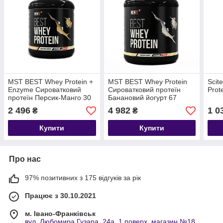
MST BEST Whey Protein +
MST BEST Whey Protein
Scit
Enzyme Сироватковий
Сироватковий протеїн
Prot
протеїн Персик-Манго 30
Банановий йогурт 67
порцій 900 грамів
порцій 2010 грамів
2 496
4 982
1 0
₴
₴
Купити
Купити
Про нас
97% позитивних з 175 відгуків за рік
Працює з 30.10.2021
м. Івано-Франківськ
вул. Любомира Гузара, 24а, 1 поверх, магазин №18,