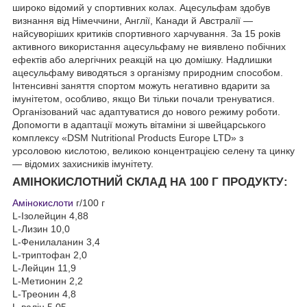
широко відомий у спортивних колах. Ацесульфам здобув
визнання від Німеччини, Англії, Канади й Австралії —
найсуворіших критиків спортивного харчування. За 15 років
активного використання ацесульфаму не виявлено побічних
ефектів або алергічних реакцій на цю домішку. Надлишки
ацесульфаму виводяться з організму природним способом.
Інтенсивні заняття спортом можуть негативно вдарити за
імунітетом, особливо, якщо Ви тільки почали тренуватися.
Організований час адаптуватися до нового режиму роботи.
Допомогти в адаптації можуть вітаміни зі швейцарського
комплексу «DSM Nutritional Products Europe LTD» з
урсоловою кислотою, великою концентрацією селену та цинку
— відомих захисників імунітету.
АМІНОКИСЛОТНИЙ СКЛАД НА 100 Г ПРОДУКТУ:
Амінокислоти
г/100 г
L-Ізолейцин 4,88
L-Лизин 10,0
L-Фенилаланин 3,4
L-триптофан 2,0
L-Лейцин 11,9
L-Метионин 2,2
L-Треонин 4,8
L-валін 5,05