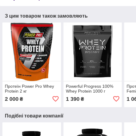
З цим товаром також замовляють
Протеїн Power Pro Whey
Powerful Progress 100%
Прот
Protein 2 кг
Whey Protein 1000 г
Femi
2 000
1 390
1 0
₴
₴
Подібні товари компанії