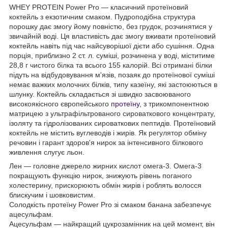
WHEY PROTEIN Power Pro — класичний протеїновий
коктейль з екзотичним смаком. Пудроподібна структура
порошку дає змогу йому повністю, без грудок, розчинятися у
звичайній воді. Ця властивість дає змогу вживати протеїновий
коктейль навіть під час найсуворішої дієти або сушіння. Одна
порція, приблизно 2 ст. л. суміші, розчинена у воді, міститиме
28,8 г чистого білка та всього 155 калорій. Всі отримані білки
підуть на відбудовування м'язів, позаяк до протеїнової суміші
немає важких молочних білків, типу казеїну, які застоюються в
шлунку. Коктейль складається зі швидко засвоюваного
високоякісного європейського
протеїну
, з трикомпонентною
матрицею з ультрафільтрованого сироваткового концентрату,
ізоляту та гідролізованих сироваткових пептидів. Протеїновий
коктейль не містить вуглеводів і жирів. Як регулятор обміну
речовин і гарант здоров'я нирок за інтенсивного білкового
живлення слугує льон.
Лен — головне джерело жирних кислот омега-3. Омега-3
покращують функцію нирок, знижують рівень поганого
холестерину, прискорюють обмін жирів і роблять волосся
блискучим і шовковистим.
Солодкість протеїну Power Pro зі смаком банана забезпечує
ацесульфам.
Ацесульфам — найкращий цукрозамінник на цей момент, він