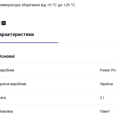
емпература зберігання від +5 °C до +25 °C.
арактеристики
Основні
иробник
Power Pr
раїна виробник
Україна
ага
2 г
паковка
Пакет