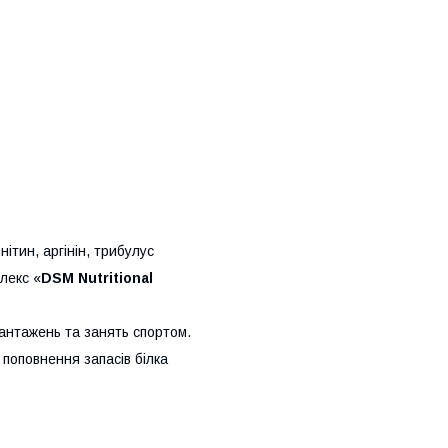
нітин, аргінін, трибулус
плекс «
DSM Nutritional
вантажень та занять спортом.
поповнення запасів білка