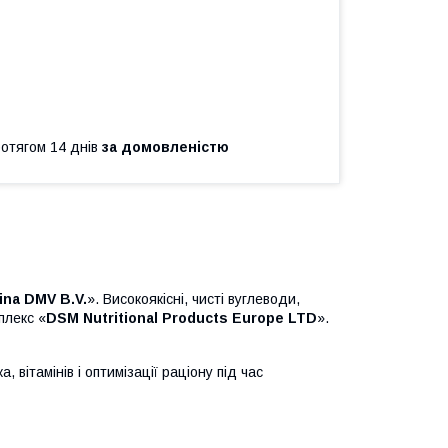
ротягом 14 днів
за домовленістю
ina DMV B.V.
». Високоякісні, чисті вуглеводи,
плекс «
DSM Nutritional Products Europe LTD
».
 вітамінів і оптимізації раціону під час