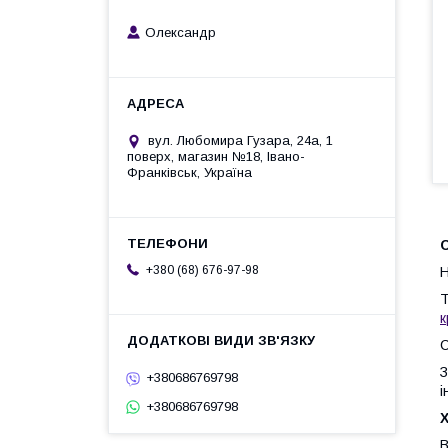
Олександр
вул. Любомира Гузара, 24а, 1
поверх, магазин №18, Івано-
Франківськ, Україна
С
+380 (68) 676-97-98
Н
Т
к
С
З
+380686769798
і
+380686769798
Х
В