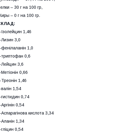
елки – 30 г на 100 гр,
иры – 0 г на 100 гр.
СКЛАД:
-Ізолейцин 1,46
-Лизин 3,0
-фенілаланін 1,0
-триптофан 0,6
-Лейцин 3,6
-Метіонін 0,66
-Треонін 1,46
-валін 1,54
-гистидин 0,74
-Аргінін 0,54
-Аспарагінова кислота 3,34
-Аланін 1,34
-гліцин 0,54