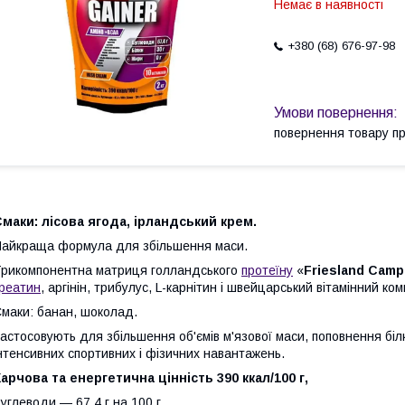
Немає в наявності
+380 (68) 676-97-98
повернення товару п
маки: лісова ягода, ірландський крем.
айкраща формула для збільшення маси.
рикомпонентна матриця голландського
протеїну
«
Friesland Camp
реатин
, аргінін, трибулус, L-карнітин і швейцарський вітамінний ком
маки: банан, шоколад.
астосовують для збільшення об'ємів м'язової маси, поповнення білка,
нтенсивних спортивних і фізичних навантажень.
арчова та енергетична цінність 390 ккал/100 г,
углеводи — 67,4 г на 100 г,