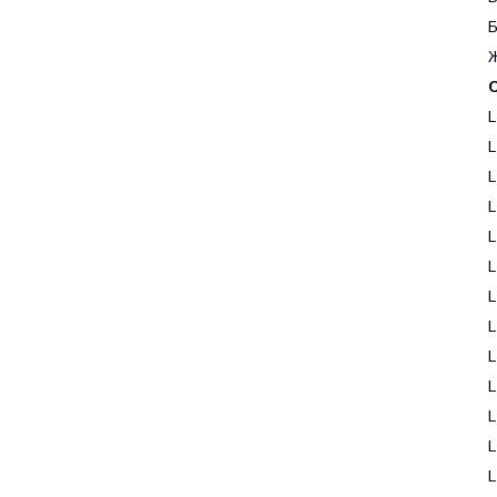
Б
Ж
L
L
L
L
L
L
L
L
L
L
L
L
L