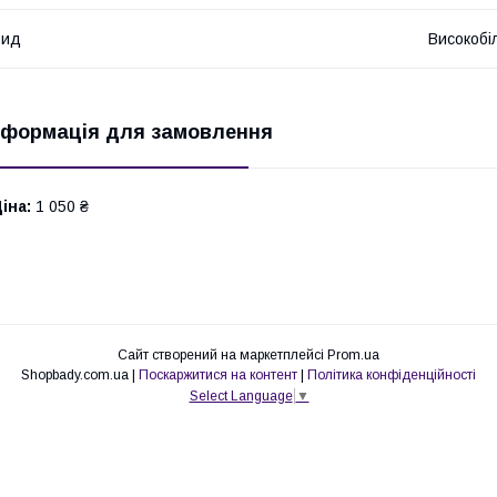
Вид
Високобі
нформація для замовлення
іна:
1 050 ₴
Сайт створений на маркетплейсі
Prom.ua
Shopbady.com.ua |
Поскаржитися на контент
|
Політика конфіденційності
Select Language
▼