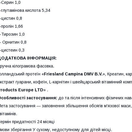
-Серин 1,0
-глутамінова кислота 5,34
-цистин 0,8
-пролін 1,66
-Тирозин 1,0
- Орнитин 0,8
-цистеин 0,3
ДОДАТКОВА ІНФОРМАЦІЯ:
ручна кілограмова фасовка.
олландський протеїн «
Friesland Campina DMV B.V.
», Креатин, кар
кстракт гуарани, кофеїн, L-карнітин і швейцарський вітамінний ком
Products Europe LTD
» .
Особливості застосування:
до та після інтенсивних фізичних на
ета застосування — заповнення збільшення обсягів м'язової маси, 
 вітамінів.
ермін придатності 24 місяці
мови зберігання У сухому, недоступному для дітей місці.