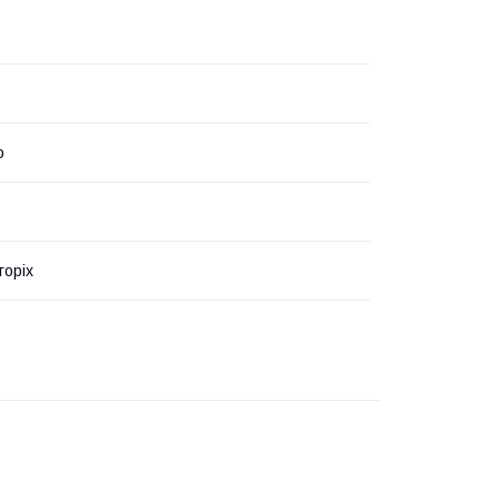
o
горіх