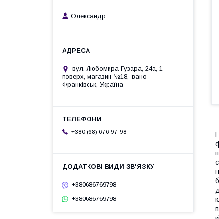
Олександр
вул. Любомира Гузара, 24а, 1
поверх, магазин №18, Івано-
Франківськ, Україна
+380 (68) 676-97-98
Н
ф
п
с
н
б
+380686769798
д
+380686769798
к
п
к