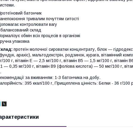
истеми.
ротеїновий батончик
анепокоєння тривалим почуттям ситості
опомагає контролювати вагу
балансований склад
ормалізує обмін всіх процесів в організмі
ручна упаковка
Склад:
протеїн молочної сироватки концентрату, білок — гідродекстр
фундук, арахіс), мальтодекстрін, родзинок, курага, вітамінний комп
г/100 г, вітамін Е — 2,5 мг/100 г, вітамін В5 — 1,5 мг/100 г, вітамін В
1 — 0,35 мг/100 г, вітамін B9 (фоліова кислота) — 50 мкг/100 г, віта
.
екомендації за вживанням: 1-3 батончика на добу.
алорійність: 395 ккал/100 г, Прищеплена цінність: Белки - 36 г/100 р;
арактеристики