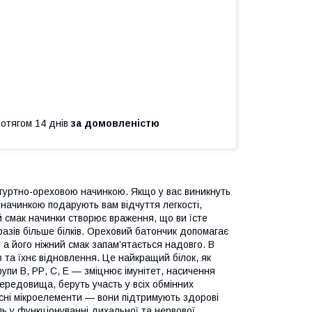
ротягом 14 днів
за домовленістю
огуртно-ореховою начинкою. Якщо у вас виникнуть
 начинкою подарують вам відчуття легкості,
й смак начинки створює враження, що ви їсте
 разів більше білків. Ореховий батончик допомагає
, а його ніжний смак запам’ятається надовго. В
в та їхнє відновлення. Це найкращий білок, як
групи В, РР, С, Е — зміцнює імунітет, насичення
ередовища, беруть участь у всіх обмінних
орисні мікроелементи — вони підтримують здорові
ль у функціонуванні дихальної та нервової