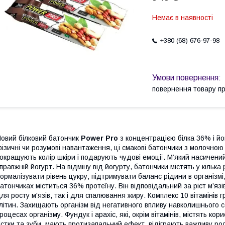
Немає в наявності
+380 (68) 676-97-98
повернення товару п
овий білковий батончик
Power Pro
з концентрацією білка 36% і й
ізичні чи розумові навантаження, ці смакові батончики з молочною
окращують колір шкіри і подарують чудові емоції. М’який насичени
правжній йогурт. На відміну від йогурту, батончики містять у кілька
ормалізувати рівень цукру, підтримувати баланс рідини в організмі
атончиках міститься 36% протеїну. Він відповідальний за ріст м’язі
ля росту м'язів, так і для спалювання жиру. Комплекс 10 вітамінів 
літин. Захищають організм від негативного впливу навколишнього с
роцесах організму. Фундук і арахіс, які, окрім вітамінів, містять к
істки та зуби, мають протизапальний ефект, відіграють важливу ро