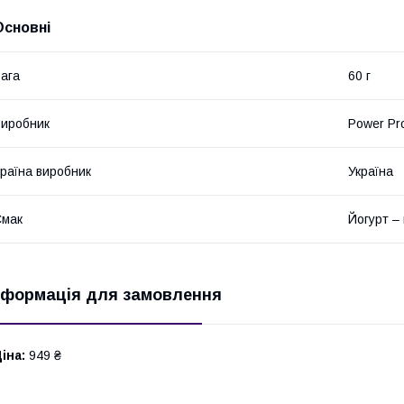
Основні
ага
60 г
иробник
Power Pr
раїна виробник
Україна
Смак
Йогурт – 
нформація для замовлення
іна:
949 ₴