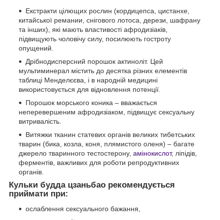
Екстракти цілющих рослин (кордицепса, цистанхе,
китайської ремании, снігового лотоса, дерези, шафрану
та інших), які мають властивості афродизіаків,
підвищують чоловічу силу, посилюють гостроту
опущений.
Дрібнодисперсний порошок актиноліт. Цей
мультиминерал містить до десятка різних елементів
таблиці Менделєєва, і в народній медицині
використовується для відновлення потенції.
Порошок морського коника – вважається
неперевершеним афродизіаком, підвищує сексуальну
витривалість.
Витяжки тканин статевих органів великих тибетських
тварин (бика, козла, коня, плямистого оленя) – багате
джерело тваринного тестостерону,
амінокислот
, ліпідів,
ферментів, важливих для роботи репродуктивних
органів.
Кульки будда цзаньбао рекомендується
приймати при:
ослаблення сексуального бажання,