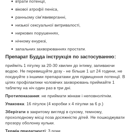
втрати потенції,
вікової атрофії пеніса,
ранньому сім'явиверганні,
низької сексуальної витривалості,
ниркових порушеннях,
нічному енурезі,
запальних захворюваннях простати.
Препарат Будда інструкція по застосуванню
:
прийміть 1 пігулку за 20-30 хвилин до інтиму, запиваючи
водою. Не перевищуйте дозу - не більше 1 шт 24 години, не
поєднуйте з іншими препаратами для підвищення потенції. В
цілях профілактики чоловічих захворювань приймайте 1
таблетку на ніч один раз в три дні.
Протипоказання
: не приймати жінкам і неповнолітнім.
Упаковка
: 16 пігулок (4 коробки х 4 пігулки за 6 р.)
Зберігати
в закритому вигляді в сухому, темному,
прохолодному місці поза досяжністю дітей. Не пошкоджувати
прозору оболонку кульки.
Термін придатності
: 3 роки.