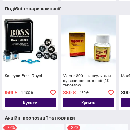
Подібні товари компанії
Капсули Boss Royal
Vigour 800 – капсули для
Max
підвищення потенції (10
таблеток)
949
389
800
₴
₴
1 100 ₴
450 ₴
Купити
Купити
Акційні пропозиції та новинки
–27%
–27%