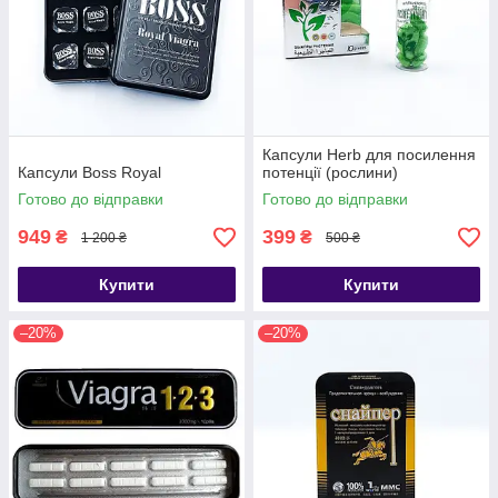
Капсули Herb для посилення
Капсули Boss Royal
потенції (рослини)
Готово до відправки
Готово до відправки
949
399
₴
₴
1 200 ₴
500 ₴
Купити
Купити
–20%
–20%