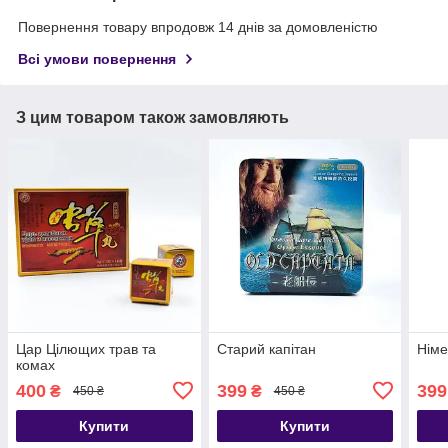
Повернення товару впродовж 14 днів за домовленістю
Всі умови повернення
З цим товаром також замовляють
Цар Цілющих трав та
Старий капітан
Німе
комах
400
399
399
₴
₴
450 ₴
450 ₴
Купити
Купити