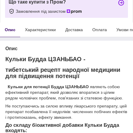
Що таке купити з Пром?
Замовлення під захистом
Опис
Характеристики
Доставка
Оплата
Умови п
Опис
Кульки Будда ЦЗАНЬБАО -
тибетський рецепт народної медицини
для підвищення потенції
Кульки для потенції Будда ЦЗАНЬБАО
являють собою
ефективний препарат, який дозволяє впоратися з цілим
рядом чоловічих проблем, пов'язаних зі статевою функцією.
Не поступаючись за силою впливу лікарського препарату, цей
препарат позбавлена її недоліків: численних побічних ефектів
і протипоказань, ефекту звикання.
До складу біоактивної добавки Кульки Будда
входять: