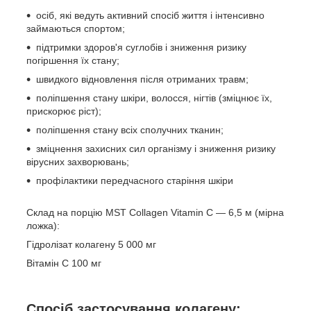
осіб, які ведуть активний спосіб життя і інтенсивно
займаються спортом;
підтримки здоров'я суглобів і зниження ризику
погіршення їх стану;
швидкого відновлення після отриманих травм;
поліпшення стану шкіри, волосся, нігтів (зміцнює їх,
прискорює ріст);
поліпшення стану всіх сполучних тканин;
зміцнення захисних сил організму і зниження ризику
вірусних захворювань;
профілактики передчасного старіння шкіри
Склад на порцію MST Collagen Vitamin C — 6,5 м (мірна
ложка):
Гідролізат колагену 5 000 мг
Вітамін C 100 мг
Спосіб застосування колагену: