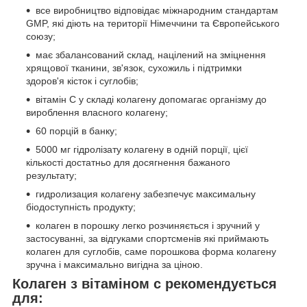
все виробництво відповідає міжнародним стандартам
GMP, які діють на території Німеччини та Європейського
союзу;
має збалансований склад, націлений на зміцнення
хрящової тканини, зв'язок, сухожиль і підтримки
здоров'я кісток і суглобів;
вітамін С у складі колагену допомагає організму до
вироблення власного колагену;
60 порцій в банку;
5000 мг гідролізату колагену в одній порції, цієї
кількості достатньо для досягнення бажаного
результату;
гидролизация колагену забезпечує максимальну
біодоступність продукту;
колаген в порошку легко розчиняється і зручний у
застосуванні, за відгуками спортсменів які приймають
колаген для суглобів, саме порошкова форма колагену
зручна і максимально вигідна за ціною.
Колаген з вітаміном с рекомендується
для: