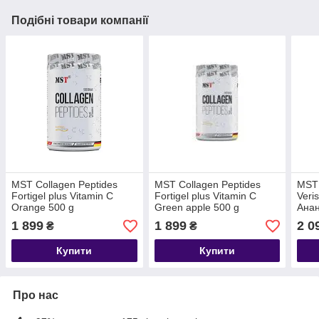
Подібні товари компанії
MST Collagen Peptides
MST Collagen Peptides
MST 
Fortigel plus Vitamin C
Fortigel plus Vitamin C
Veri
Orange 500 g
Green apple 500 g
Анан
Шкір
1 899
1 899
2 0
₴
₴
Купити
Купити
Про нас