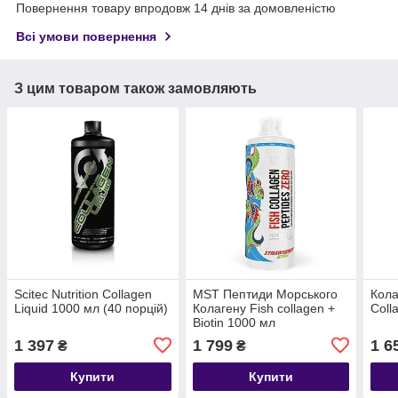
Повернення товару впродовж 14 днів за домовленістю
Всі умови повернення
З цим товаром також замовляють
Scitec Nutrition Collagen
MST Пептиди Морського
Кола
Liquid 1000 мл (40 порцій)
Колагену Fish collagen +
Coll
Biotin 1000 мл
1 397
1 799
1 6
₴
₴
Купити
Купити