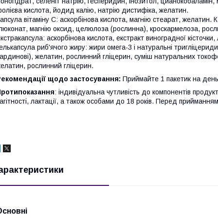
оногідрат, селеніт натрію, гесперидин, інозитол, цианокобаламін, 
олієва кислота, йодид калію, натрію дистифіка, желатин.
апсула вітаміну С: аскорбінова кислота, магнію стеарат, желатин. 
люконат, магнію оксид, целюлоза (рослинна), кроскармелоза, росл
кстракапсула: аскорбінова кислота, екстракт виноградної кісточки
елькапсула риб'ячого жиру: жири омега-3 і натуральні тригліцериди 
ардинові), желатин, рослинний гліцерин, суміш натуральних токоф
елатин, рослинний гліцерин.
Рекомендації щодо застосування:
Приймайте 1 пакетик на день
Протипоказання
: індивідуальна чутливість до компонентів продук
агітності, лактації, а також особами до 18 років. Перед приймання
арактеристики
Основні