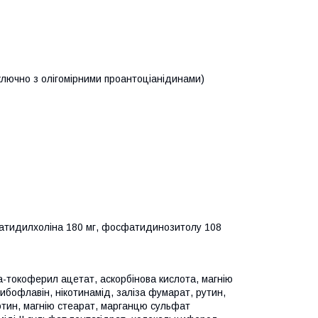
 включно з олігомірними проантоціанідинами)
атидилхоліна 180 мг, фосфатидинозитолу 108
фа-токоферил ацетат, аскорбінова кислота, магнію
рибофлавін, нікотинамід, заліза фумарат, рутин,
іотин, магнію стеарат, марганцю сульфат