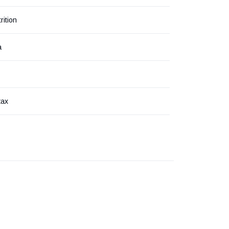
rition
а
ках