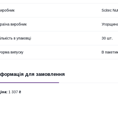
иробник
Scitec Nut
раїна виробник
Угорщин
ількість в упаковці
30 шт.
орма випуску
В пакети
нформація для замовлення
іна:
1 337 ₴