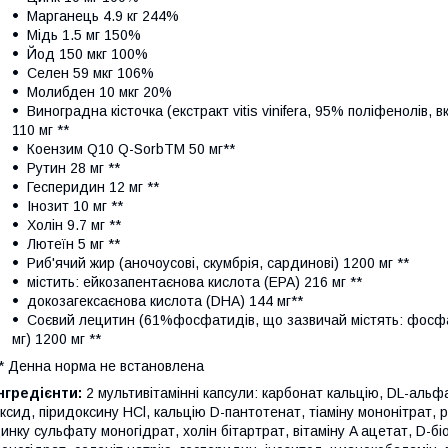
Марганець 4.9 кг 244%
Мідь 1.5 мг 150%
Йод 150 мкг 100%
Селен 59 мкг 106%
Молибден 10 мкг 20%
Виноградна кісточка (екстракт vitis vinifera, 95% поліфенолів,
110 мг **
Коензим Q10 Q-SorbTM 50 мг**
Рутин 28 мг **
Гесперидин 12 мг **
Інозит 10 мг **
Холін 9.7 мг **
Лютеїн 5 мг **
Риб'ячий жир (аночоусові, скумбрія, сардинові) 1200 мг **
містить: ейкозапентаєнова кислота (EPA) 216 мг **
докозагексаєнова кислота (DHA) 144 мг**
Соєвий лецитин (61%фосфатидів, що зазвичай містять: фосф
мг) 1200 мг **
* Денна норма не встановлена
нгредієнти:
2 мультивітамінні капсули: карбонат кальцію, DL-аль
ксид, піридоксину HCl, кальцію D-пантотенат, тіаміну мононітрат, 
инку сульфату моногідрат, холін бітартрат, вітаміну A ацетат, D-б