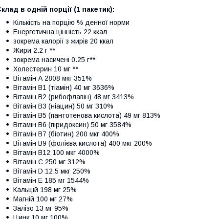
клад в одній порції (1 пакетик):
Кількість на порцію % денної норми
Енергетична цінність 22 ккал
зокрема калорії з жирів 20 ккал
Жири 2.2 г **
зокрема насичені 0.25 г**
Холестерин 10 мг **
Вітамін А 2808 мкг 351%
Вітамін В1 (тіамін) 40 мг 3636%
Вітамін В2 (рибофлавін) 48 мг 3413%
Вітамін В3 (ніацин) 50 мг 310%
Вітамін В5 (пантотенова кислота) 49 мг 813%
Вітамін В6 (піридоксин) 50 мг 3584%
Вітамін В7 (біотин) 200 мкг 400%
Вітамін В9 (фолієва кислота) 400 мкг 200%
Вітамін В12 100 мкг 4000%
Вітамін C 250 мг 312%
Вітамін D 12.5 мкг 250%
Вітамін Е 185 мг 1544%
Кальцій 198 мг 25%
Магній 100 мг 27%
Залізо 13 мг 95%
Цинк 10 мг 100%