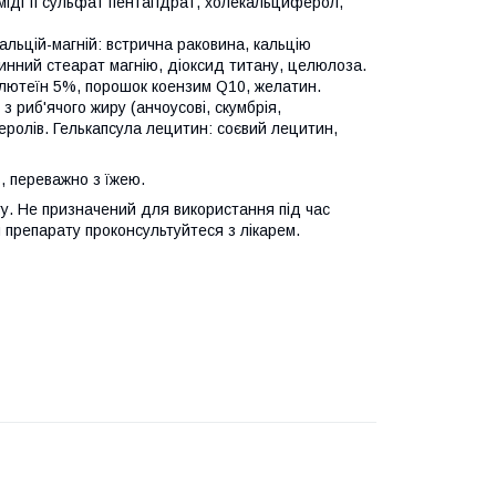
міді II сульфат пентагідрат, холекальциферол,
Кальцій-магній: встрична раковина, кальцію
инний стеарат магнію, діоксид титану, целюлоза.
, лютеїн 5%, порошок коензим Q10, желатин.
з риб'ячого жиру (анчоусові, скумбрія,
еролів. Гелькапсула лецитин: соєвий лецитин,
, переважно з їжею.
ту. Не призначений для використання під час
м препарату проконсультуйтеся з лікарем.