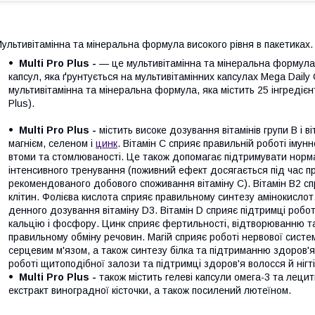
ультивітамінна та мінеральна формула високого рівня в пакетиках.
Multi Pro Plus -
— це мультивітамінна та мінеральна формула ви
капсул, яка ґрунтується на мультивітамінних капсулах Mega Dail
мультивітамінна та мінеральна формула, яка містить 25 інгредієнт
Plus).
Multi Pro Plus -
містить високе дозування вітамінів групи B і в
магнієм, селеном і
цинк
. Вітамін C сприяє правильній роботі імун
втоми та стомлюваності. Це також допомагає підтримувати нормал
інтенсивного тренування (поживний ефект досягається під час 
рекомендованого добового споживання вітаміну С). Вітамін В2 сп
клітин. Фолієва кислота сприяє правильному синтезу амінокислот
денного дозування вітаміну D3. Вітамін D сприяє підтримці робот
кальцію і фосфору. Цинк сприяє фертильності, відтворюванню та
правильному обміну речовин. Магій сприяє роботі нервової систем
серцевим м'язом, а також синтезу білка та підтриманню здоров'я 
роботі щитоподібної залози та підтримці здоров'я волосся й нігті
Multi Pro Plus -
також містить гелеві капсули омега-3 та леци
екстракт виноградної кісточки, а також посилений лютеїном.