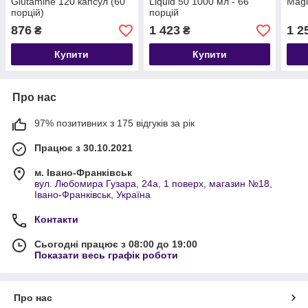
Glutamine 120 капсул (60
Liquid 50 1000 мл - 66
Magi
порцій)
порцій
876
1 423
1 2
₴
₴
Купити
Купити
Про нас
97% позитивних з 175 відгуків за рік
Працює з 30.10.2021
м. Івано-Франківськ
вул. Любомира Гузара, 24а, 1 поверх, магазин №18,
Івано-Франківськ, Україна
Контакти
Сьогодні працює з 08:00 до 19:00
Показати весь графік роботи
Про нас