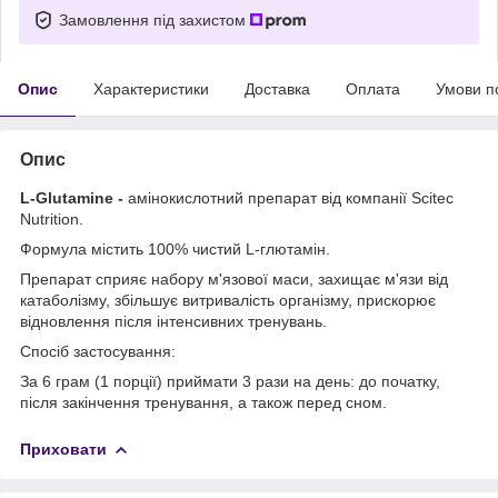
Замовлення під захистом
Опис
Характеристики
Доставка
Оплата
Умови п
Опис
L-Glutamine -
амінокислотний препарат від компанії Scitec
Nutrition.
Формула містить 100% чистий L-глютамін.
Препарат сприяє набору м'язової маси, захищає м'язи від
катаболізму, збільшує витривалість організму, прискорює
відновлення після інтенсивних тренувань.
Спосіб застосування:
За 6 грам (1 порції) приймати 3 рази на день: до початку,
після закінчення тренування, а також перед сном.
Приховати