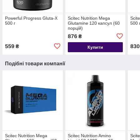
Powerful Progress Gluta-X
Scitec Nutrition Mega
Scit
500 г
Glutamine 120 капсул (60
500 
порцій)
876
₴
559
830
₴
Купити
Подібні товари компанії
Scitec Nutrition Mega
Scitec Nutrition Amino
Scit