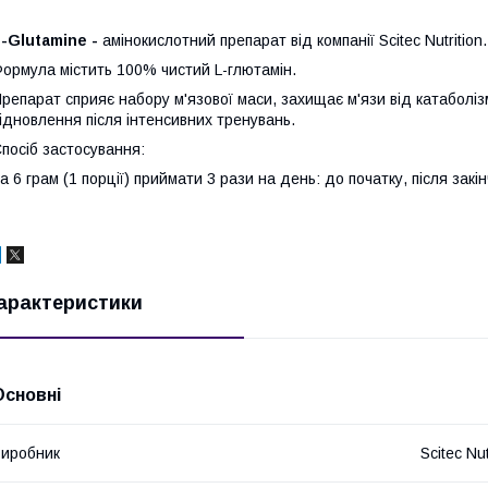
-Glutamine -
амінокислотний препарат від компанії Scitec Nutrition.
ормула містить 100% чистий L-глютамін.
репарат сприяє набору м'язової маси, захищає м'язи від катаболіз
ідновлення після інтенсивних тренувань.
посіб застосування:
а 6 грам (1 порції) приймати 3 рази на день: до початку, після зак
арактеристики
Основні
иробник
Scitec Nut