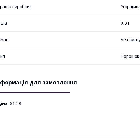
раїна виробник
Угорщин
ага
0.3 г
Смак
Без смак
ип
Порошок
нформація для замовлення
іна:
914 ₴