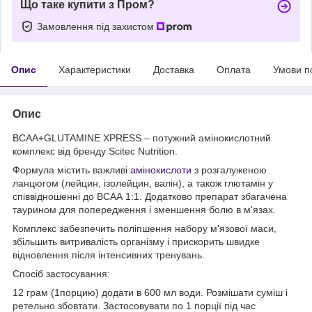
Що таке купити з Пром?
Замовлення під захистом
Опис
Характеристики
Доставка
Оплата
Умови п
Опис
BCAA+GLUTAMINE XPRESS – потужний амінокислотний
комплекс від бренду Scitec Nutrition.
Формула містить важливі
амінокислоти
з розгалуженою
ланцюгом (лейцин, ізолейцин, валін), а також глютамін у
співвідношенні до ВСАА 1:1. Додатково препарат збагачена
таурином для попередження і зменшення болю в м'язах.
Комплекс забезпечить поліпшення набору м'язової маси,
збільшить витривалість організму і прискорить швидке
відновлення після інтенсивних тренувань.
Спосіб застосування:
12 грам (1порцию) додати в 600 мл води. Розмішати суміш і
ретельно збовтати. Застосовувати по 1 порції під час