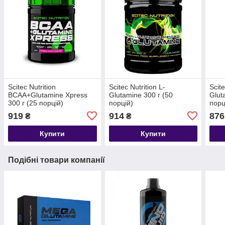
Scitec Nutrition
Scitec Nutrition L-
Scit
BCAA+Glutamine Xpress
Glutamine 300 г (50
Glut
300 г (25 порцій)
порцій)
порц
919
914
876
₴
₴
Купити
Купити
Подібні товари компанії