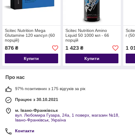
Scitec Nutrition Mega
Scitec Nutrition Amino
Scit
Glutamine 120 капсул (60
Liquid 50 1000 мл - 66
г (5
порцій)
порцій
876
1 423
1 0
₴
₴
Купити
Купити
Про нас
97% позитивних з 175 відгуків за рік
Працює з 30.10.2021
м. Івано-Франківськ
вул. Любомира Гузара, 24а, 1 поверх, магазин №18,
Івано-Франківськ, Україна
Контакти