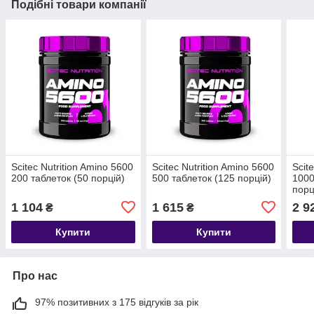
Подібні товари компанії
Scitec Nutrition Amino 5600
Scitec Nutrition Amino 5600
Scit
200 таблеток (50 порцій)
500 таблеток (125 порцій)
1000
порц
1 104
1 615
2 9
₴
₴
Купити
Купити
Про нас
97% позитивних з 175 відгуків за рік