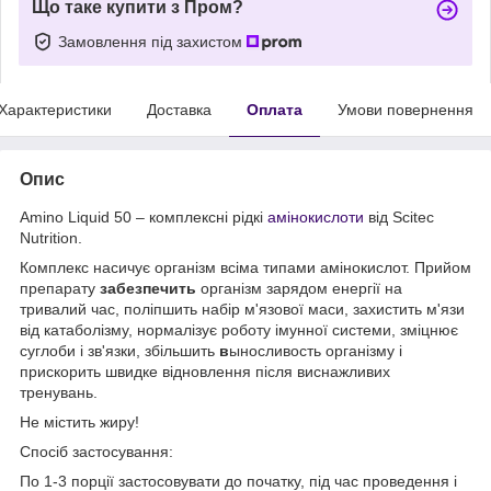
Що таке купити з Пром?
Замовлення під захистом
Характеристики
Доставка
Оплата
Умови повернення
Опис
Amino Liquid 50 – комплексні рідкі
амінокислоти
від Scitec
Nutrition.
Комплекс насичує організм всіма типами амінокислот. Прийом
препарату
забезпечить
організм зарядом енергії на
тривалий час, поліпшить набір м'язової маси, захистить м'язи
від катаболізму, нормалізує роботу імунної системи, зміцнює
суглоби і зв'язки, збільшить
в
ыносливость організму і
прискорить швидке відновлення після виснажливих
тренувань.
Не містить жиру!
Спосіб застосування:
По 1-3 порції застосовувати до початку, під час проведення і