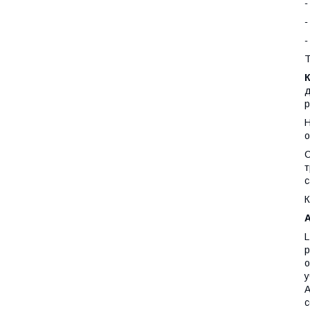
-
-
Т
д
р
Н
о
С
т
с
К
A
L
р
о
у
A
с