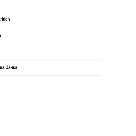
rition
а
ва банка