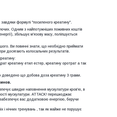
 завдяки формулі "посиленого креатину".
уючих. Одним з найпотужніших поживних коштів
нергії), збільшує м'язову масу, поліпшується
іншого. Ви повинні знати, що необхідно приймати
дери досягають колосальних результатів.
креатину:
драт креатину етил естер, креатину оротрат а так
во доведено що добова доза креатину 3 грами.
минов.
езпечує швидке наповнення мускулатури кров'ю, в
льності мускулатури. ATTACK! перешкоджає
 забезпечує вас додатковою енергією, беручи
х і нічних тренувань , так як майже не порушує