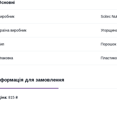
Основні
иробник
Scitec Nut
раїна виробник
Угорщин
ип
Порошок
паковка
Пластико
нформація для замовлення
іна:
815 ₴