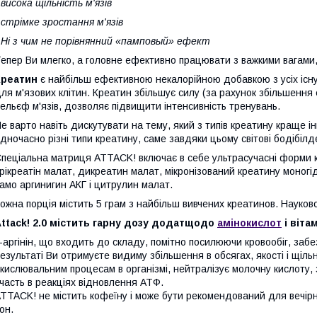
 висока щільність м'язів
 стрімке зростання м'язів
-
Ні з чим не порівнянний «памповый» ефект
епер Ви млегко, а головне ефективно працювати з важкими вагами,
Креатин
є найбільш ефективною некалорійною добавкою з усіх існ
ля м'язових клітин. Креатин збільшує силу (за рахунок збільшення е
ельєф м'язів, дозволяє підвищити інтенсивність тренувань.
е варто навіть дискутувати на тему, який з типів креатину краще 
дночасно різні типи креатину, саме завдяки цьому світові бодібіл
пеціальна матриця ATTACK! включає в себе ультрасучасні форми 
рікреатін малат, дикреатин малат, мікронізований креатину моногі
амо аргинигин АКГ і цитрулин малат.
ожна порція містить 5 грам з найбільш вивчених креатинов. Науко
ttack! 2.0 містить гарну дозу додат
щодо
амінокислот
і ві
та
-аргінін, що входить до складу, помітно посилюючи кровообіг, заб
езультаті Ви отримуєте видиму збільшення в обсягах, якості і щі
кислювальним процесам в організмі, нейтралізує молочну кислоту,
часть в реакціях відновлення АТФ.
TTACK! не містить кофеїну і може бути рекомендований для вечірні
он.