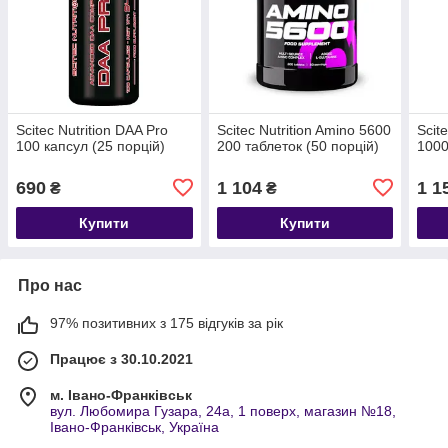
Scitec Nutrition DAA Pro
Scitec Nutrition Amino 5600
Scit
100 капсул (25 порцій)
200 таблеток (50 порцій)
1000
690
1 104
1 1
₴
₴
Купити
Купити
Про нас
97% позитивних з 175 відгуків за рік
Працює з 30.10.2021
м. Івано-Франківськ
вул. Любомира Гузара, 24а, 1 поверх, магазин №18,
Івано-Франківськ, Україна