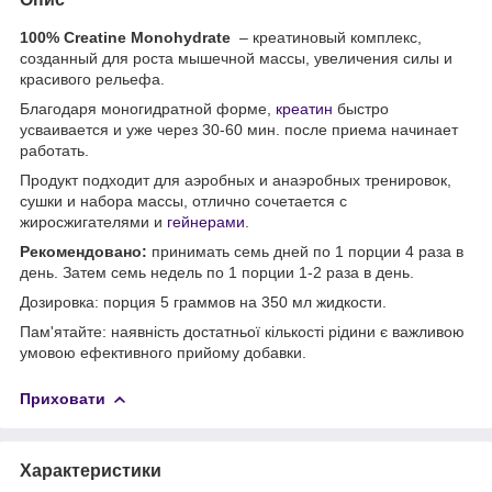
100% Creatine Monohydrate
– креатиновый комплекс,
созданный для роста мышечной массы, увеличения силы и
красивого рельефа.
Благодаря моногидратной форме,
креатин
быстро
усваивается и уже через 30-60 мин. после приема начинает
работать.
Продукт подходит для аэробных и анаэробных тренировок,
сушки и набора массы, отлично сочетается с
жиросжигателями и
гейнерами
.
Рекомендовано:
принимать семь дней по 1 порции 4 раза в
день. Затем семь недель по 1 порции 1-2 раза в день.
Дозировка: порция 5 граммов на 350 мл жидкости.
Пам'ятайте: наявність достатньої кількості рідини є важливою
умовою ефективного прийому добавки.
Приховати
Характеристики