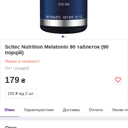
Scitec Nutrition Melatonin 90 таблеток (90
порцій)
Немає в наявності
Опт і роздріб
179
₴
150 ₴
від 2 шт.
Опис
Характеристики
Доставка
Оплата
Умови п
Опис