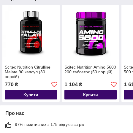
Scitec Nutrition Citrulline
Scitec Nutrition Amino 5600
Scit
Malate 90 капсул (30
200 таблеток (50 порцій)
500 
порцій)
770
1 104
1 6
₴
₴
Купити
Купити
Про нас
97% позитивних з 175 відгуків за рік