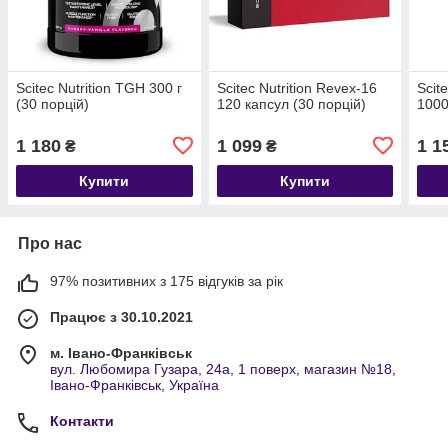
Scitec Nutrition TGH 300 г
Scitec Nutrition Revex-16
Scit
(30 порцій)
120 капсул (30 порцій)
1000
1 180
1 099
1 1
₴
₴
Купити
Купити
Про нас
97% позитивних з 175 відгуків за рік
Працює з 30.10.2021
м. Івано-Франківськ
вул. Любомира Гузара, 24а, 1 поверх, магазин №18,
Івано-Франківськ, Україна
Контакти