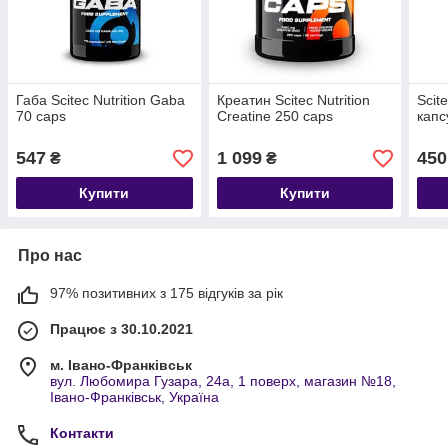
Габа Scitec Nutrition Gaba
Креатин Scitec Nutrition
Scite
70 caps
Creatine 250 caps
капс
547
1 099
450
₴
₴
Купити
Купити
Про нас
97% позитивних з 175 відгуків за рік
Працює з 30.10.2021
м. Івано-Франківськ
вул. Любомира Гузара, 24а, 1 поверх, магазин №18,
Івано-Франківськ, Україна
Контакти