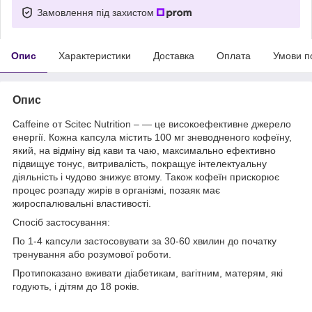
Замовлення під захистом
Опис
Характеристики
Доставка
Оплата
Умови п
Опис
Caffeine от Scitec Nutrition – — це високоефективне джерело
енергії. Кожна капсула містить 100 мг зневодненого кофеїну,
який, на відміну від кави та чаю, максимально ефективно
підвищує тонус, витривалість, покращує інтелектуальну
діяльність і чудово знижує втому. Також кофеїн прискорює
процес розпаду жирів в організмі, позаяк має
жироспалювальні властивості.
Спосіб застосування:
По 1-4 капсули застосовувати за 30-60 хвилин до початку
тренування або розумової роботи.
Протипоказано вживати діабетикам, вагітним, матерям, які
годують, і дітям до 18 років.