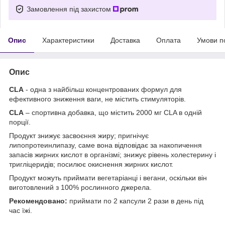
Замовлення під захистом
Опис
Характеристики
Доставка
Оплата
Умови п
Опис
CLA
- одна з найбільш концентрованих формул для
ефективного зниження ваги, не містить стимуляторів.
CLA
– спортивна добавка, що містить 2000 мг СLA в одній
порції.
Продукт знижує засвоєння жиру; пригнічує
липопротеинлипазу, саме вона відповідає за накопичення
запасів жирних кислот в організмі; знижує рівень холестерину і
тригліцеридів; посилює окиснення жирних кислот.
Продукт можуть приймати вегетаріанці і вегани, оскільки він
виготовлений з 100% рослинного джерела.
Рекомендовано:
приймати по 2 капсули 2 рази в день під
час їжі.