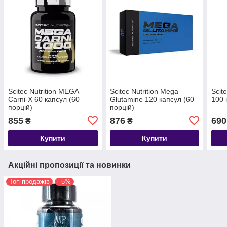
Scitec Nutrition MEGA
Scitec Nutrition Mega
Scit
Carni-X 60 капсул (60
Glutamine 120 капсул (60
100 
порцій)
порцій)
855
876
690
₴
₴
Купити
Купити
Акційні пропозиції та новинки
Топ продажів
–5%