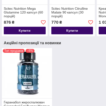
Scitec Nutrition Mega
Scitec Nutrition Citrulline
Креа
Glutamine 120 капсул (60
Malate 90 капсул (30
Nutr
порцій)
порцій)
Mono
порц
876
770
1 0
₴
₴
Купити
Купити
Акційні пропозиції та новинки
Топ продажів
–5%
Геранабол жироспалювач