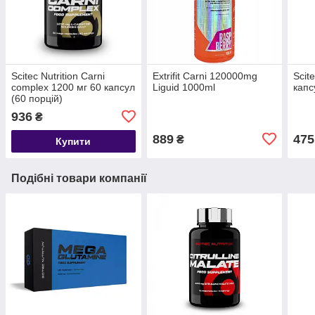
Scitec Nutrition Carni
Extrifit Carni 120000mg
Scit
complex 1200 мг 60 капсул
Liguid 1000ml
капс
(60 порцій)
936
₴
889
475
₴
Купити
Подібні товари компанії