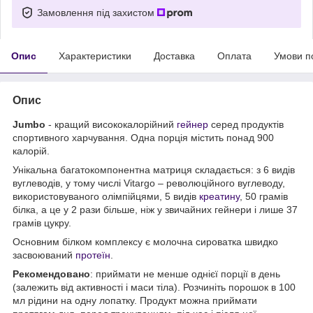
Замовлення під захистом
Опис
Характеристики
Доставка
Оплата
Умови п
Опис
Jumbo
- кращий висококалорійний
гейнер
серед продуктів
спортивного харчування. Одна порція містить понад 900
калорій.
Унікальна багатокомпонентна матриця складається: з 6 видів
вуглеводів, у тому числі Vitargo – революційного вуглеводу,
використовуваного олімпійцями, 5 видів
креатину
, 50 грамів
білка, а це у 2 рази більше, ніж у звичайних гейнери і лише 37
грамів цукру.
Основним білком комплексу є молочна сироватка швидко
засвоюваний
протеїн
.
Рекомендовано
: приймати не менше однієї порції в день
(залежить від активності і маси тіла). Розчиніть порошок в 100
мл рідини на одну лопатку. Продукт можна приймати