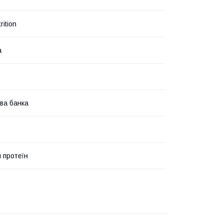
rition
а
ва банка
 протеїн