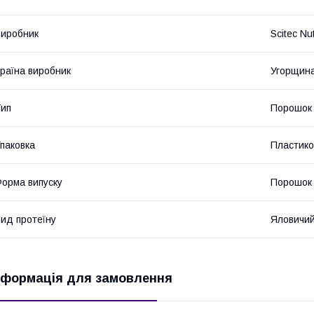
иробник
Scitec Nut
раїна виробник
Угорщин
ип
Порошок
паковка
Пластико
орма випуску
Порошок
ид протеїну
Яловичий
нформація для замовлення