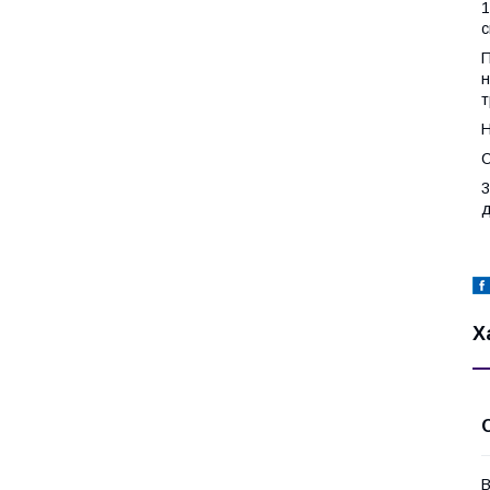
1
с
П
н
т
Н
С
3
д
Х
В