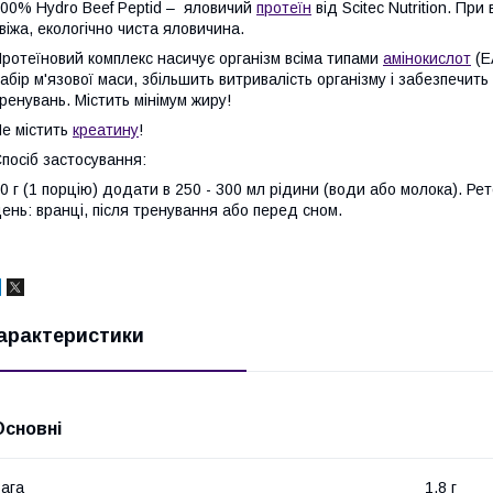
00% Hydro Beef Peptid – яловичий
протеїн
від Scitec Nutrition. Пр
віжа, екологічно чиста яловичина.
ротеїновий комплекс насичує організм всіма типами
амінокислот
(E
абір м'язової маси, збільшить витривалість організму і забезпечи
ренувань. Містить мінімум жиру!
е містить
креатину
!
посіб застосування:
0 г (1 порцію) додати в 250 - 300 мл рідини (води або молока). Ре
ень: вранці, після тренування або перед сном.
арактеристики
Основні
ага
1.8 г