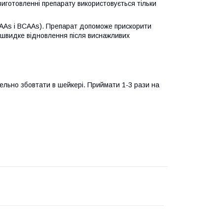
и виготовленні препарату використовується тільки
AAs і ВСААѕ). Препарат допоможе прискорити
ть швидке відновлення після виснажливих
тельно збовтати в шейкері. Приймати 1-3 рази на